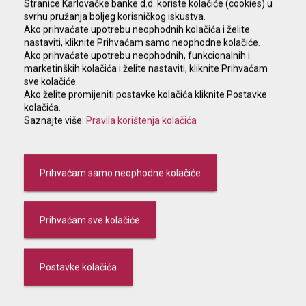
Stranice Karlovačke banke d.d. koriste kolačiće (cookies) u
svrhu pružanja boljeg korisničkog iskustva.
Ako prihvaćate upotrebu neophodnih kolačića i želite
nastaviti, kliknite Prihvaćam samo neophodne kolačiće.
Poslovnice
Bankomati
Ako prihvaćate upotrebu neophodnih, funkcionalnih i
marketinških kolačića i želite nastaviti, kliknite Prihvaćam
sve kolačiće.
Ako želite promijeniti postavke kolačića kliknite Postavke
kolačića.
Saznajte više:
Pravila korištenja kolačića
Poslovnica Tržnica
Prihvaćam samo neophodne kolačiće
Trg hrvatskih branitelja 2, Karlovac
047 412 171
Prihvaćam sve kolačiće
e-mail:
trznica@kaba.hr
PON – PET 07:30 – 14:30
Postavke kolačića
SUB 07:30 – 12:00
Ljetno radno vrijeme od 23.6.2026. do 29.8.2026.: