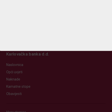
Karlovačka banka d.d.
Naslovnica
Opći uvjeti
Naknade
Kamatne stope
Obavijesti