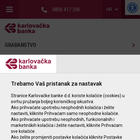
0800 417 336
HR
GRAĐANSTVO
POSLOVNI SUBJEKTI
POSLOVNICE I BANKOMATI
KATALOG NEKRETNINA
Trebamo Vaš pristanak za nastavak
Stranice Karlovačke banke d.d. koriste kolačiće (cookies) u
svrhu pružanja boljeg korisničkog iskustva.
Ako prihvaćate upotrebu neophodnih kolačića i želite
nastaviti, kliknite Prihvaćam samo neophodne kolačiće.
Ako prihvaćate upotrebu neophodnih, funkcionalnih i
marketinških kolačića i želite nastaviti, kliknite Prihvaćam
sve kolačiće.
Ako želite promijeniti postavke kolačića kliknite Postavke