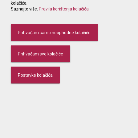
kolačića.
Saznajte više:
Pravila korištenja kolačića
Zaštita osobnih podataka (GDPR)
Politika zaštite osobnih podataka
Prihvaćam samo neophodne kolačiće
Prihvaćam sve kolačiće
Pravila korištenja kolačića
Postavke kolačića
Informacija o postupanju Karlovačke banke
d.d. s osobnim podacima klijenata i ostalih
fizičkih osoba
Evidencija aktivnosti obrade osobnih