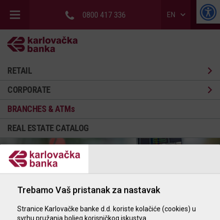
0800 417 336
EN
RETAIL
CORPORATE
BRANCHES & ATMs
REAL ESTATE CATALOG
Trebamo Vaš pristanak za nastavak
Stranice Karlovačke banke d.d. koriste kolačiće (cookies) u
svrhu pružanja boljeg korisničkog iskustva.