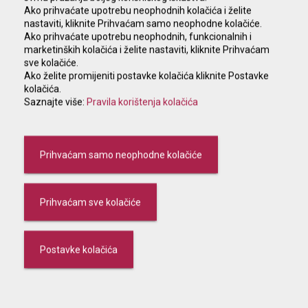
Ako prihvaćate upotrebu neophodnih kolačića i želite
nastaviti, kliknite Prihvaćam samo neophodne kolačiće.
Ako prihvaćate upotrebu neophodnih, funkcionalnih i
Branches
ATMs
marketinških kolačića i želite nastaviti, kliknite Prihvaćam
sve kolačiće.
Ako želite promijeniti postavke kolačića kliknite Postavke
kolačića.
Saznajte više:
Pravila korištenja kolačića
Branch Tržnica
Prihvaćam samo neophodne kolačiće
Trg hrvatskih branitelja 2, Karlovac
Prihvaćam sve kolačiće
047 412 171
e-mail:
trznica@kaba.hr
Postavke kolačića
MON – FRI 07:30 – 14:30
SAT 07:30 – 12:00
Opening hours from 23.6.2026. – 29.8.2026.: