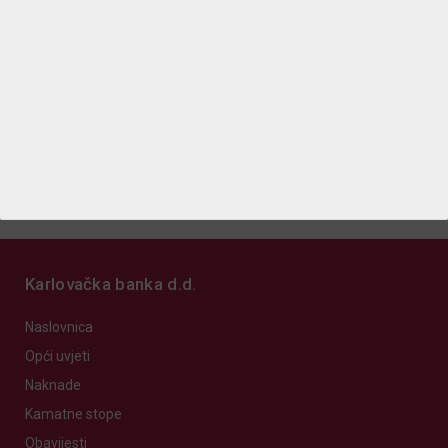
Kontakti
Poslovnice
Bankomati
IBAN kalkulator
Karlovačka banka d.d.
Naslovnica
Opći uvjeti
Naknade
Kamatne stope
Obavijesti