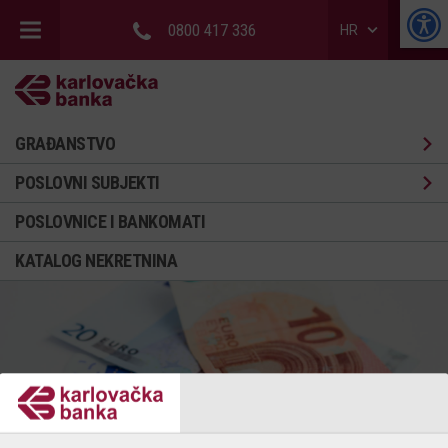
0800 417 336
HR
GRAĐANSTVO
POSLOVNI SUBJEKTI
POSLOVNICE I BANKOMATI
KATALOG NEKRETNINA