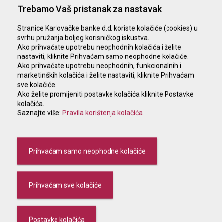
Trebamo Vaš pristanak za nastavak
Otvaranje transakcijskog računa
Stranice Karlovačke banke d.d. koriste kolačiće (cookies) u
svrhu pružanja boljeg korisničkog iskustva.
Ako prihvaćate upotrebu neophodnih kolačića i želite
Karlovačka banka nudi cjelovito obavljanje usluga domaćeg i
nastaviti, kliknite Prihvaćam samo neophodne kolačiće.
deviznog platnog prometa. U tu svrhu Banka otvara
Ako prihvaćate upotrebu neophodnih, funkcionalnih i
multivalutni transakcijski račun koji omogućuje realizaciju
marketinških kolačića i želite nastaviti, kliknite Prihvaćam
gotovinskog i bezgotovinskog platnog prometa u valutama
sve kolačiće.
koje kotiraju na tečajnoj listi Banke, te korištenje brojnih
Ako želite promijeniti postavke kolačića kliknite Postavke
kolačića.
drugih usluga uz račun.
Saznajte više:
Pravila korištenja kolačića
Uz redovni račun za poslovanje spremni smo na Vaš zahtjev
otvoriti i posebne račune:
Prihvaćam samo neophodne kolačiće
Račun organizacijskog dijela
Računi za posebne namjene
Prihvaćam sve kolačiće
Izborom načina obavljanja platnog prometa i komuniciranja
s Karlovačkom bankom ostvarujete jednostavno i sigurno
upravljanje sredstvima na računima i njihovo
Postavke kolačića