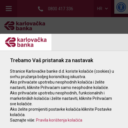
0800 417 336
HR
GRAĐANSTVO
POSLOVNI SUBJEKTI
Trebamo Vaš pristanak za nastavak
POSLOVNICE I BANKOMATI
Stranice Karlovačke banke d.d. koriste kolačiće (cookies) u
KATALOG NEKRETNINA
svrhu pružanja boljeg korisničkog iskustva.
Ako prihvaćate upotrebu neophodnih kolačića i želite
nastaviti, kliknite Prihvaćam samo neophodne kolačiće.
Ako prihvaćate upotrebu neophodnih, funkcionalnih i
marketinških kolačića i želite nastaviti, kliknite Prihvaćam
sve kolačiće.
Ako želite promijeniti postavke kolačića kliknite Postavke
kolačića.
Saznajte više:
Pravila korištenja kolačića