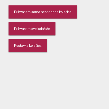
01 6270 203
Prihvaćam samo neophodne kolačiće
e-mail:
jaska@kaba.hr
PON / SRI / PET 08:00 – 15:00
Prihvaćam sve kolačiće
UTO / ČET 09:30 – 16:30
SUB ne radi
Postavke kolačića
Ljetno radno vrijeme od 23.6.2026. do 29.8.2026.:
PON – PET 08:00 – 15:00
SUB ne radi
Karlovačka banka d.d.