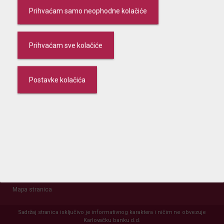
Prihvaćam samo neophodne kolačiće
Zaprimanje i izvršenje platnih naloga uoči Velikog petka
Prihvaćam sve kolačiće
Karlovačka banka d.d.
Postavke kolačića
Naslovnica
Opći uvjeti
Naknade
Kamatne stope
Obavijesti
Mapa stranica
Sadržaj stranica isključivo je informativnog karaktera i ničim ne obvezuje
Karlovačku banku d.d.