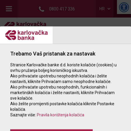
0800 417 336
HR
GRAĐANSTVO
POSLOVNI SUBJEKTI
Trebamo Vaš pristanak za nastavak
POSLOVNICE I BANKOMATI
Stranice Karlovačke banke d.d. koriste kolačiće (cookies) u
svrhu pružanja boljeg korisničkog iskustva.
KATALOG NEKRETNINA
Ako prihvaćate upotrebu neophodnih kolačića i želite
nastaviti, kliknite Prihvaćam samo neophodne kolačiće.
Ako prihvaćate upotrebu neophodnih, funkcionalnih i
marketinških kolačića i želite nastaviti, kliknite Prihvaćam
sve kolačiće.
Ako želite promijeniti postavke kolačića kliknite Postavke
kolačića.
Saznajte više:
Pravila korištenja kolačića