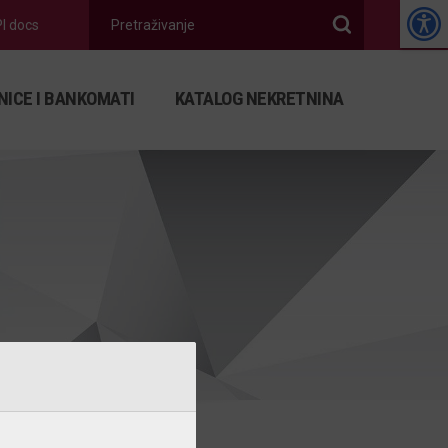
I docs
NICE I BANKOMATI
KATALOG NEKRETNINA