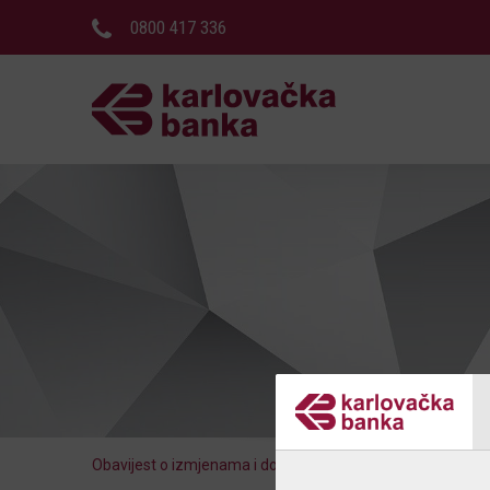
0800 417 336
Obavijest o izmjenama i dopunama Općih uvjeta za iznajm