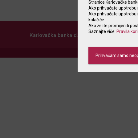
Stranice Karlovačke banke 
Ako prihvaćate upotrebu n
Ako prihvaćate upotrebu ne
kolačiće.
Ako želite promijeniti pos
Saznajte više:
Pravila kor
Karlovačka banka d.d.
Sadr
Prihvaćam samo neop