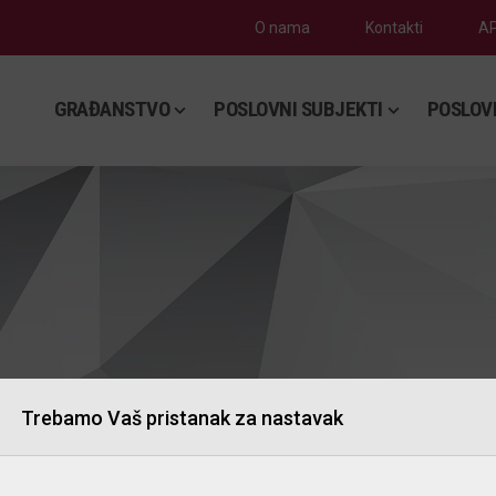
O nama
Kontakti
AP
GRAĐANSTVO
POSLOVNI SUBJEKTI
POSLOV
Trebamo Vaš pristanak za nastavak
ljivanje sefova