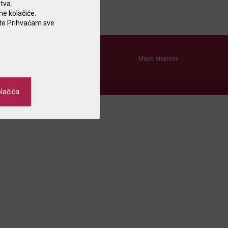
tva.
ne kolačiće.
nite Prihvaćam sve
i
Mapa stranica
 d.d.
lačića