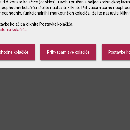
d.d. koriste kolačiće (cookies) u svrhu pružanja boljeg korisničkog iskus
eophodnih kolačića i želite nastaviti, kliknite Prihvaćam samo neophod
ophodnih, funkcionalnih i marketinških kolačića i želite nastaviti, klik
tavke kolačića kliknite Postavke kolačića.
ištenja kolačića
Naslovnica
Opći uvjeti
Naknade
Kamatne stope
Obavijest
žaj stranica isključivo je informativnog karaktera i ničim ne obvezuje Karlovačku banku
hodne kolačiće
Prihvaćam sve kolačiće
Postavke ko