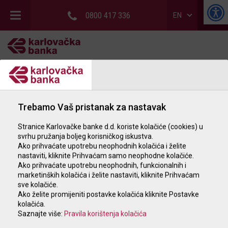
0800 417 336
EN
RETAIL
CORPORATE
Trebamo Vaš pristanak za nastavak
BRANCHES & ATMs
Stranice Karlovačke banke d.d. koriste kolačiće (cookies) u
REAL ESTATE CATALOG
svrhu pružanja boljeg korisničkog iskustva.
Ako prihvaćate upotrebu neophodnih kolačića i želite
nastaviti, kliknite Prihvaćam samo neophodne kolačiće.
Ako prihvaćate upotrebu neophodnih, funkcionalnih i
marketinških kolačića i želite nastaviti, kliknite Prihvaćam
sve kolačiće.
Ako želite promijeniti postavke kolačića kliknite Postavke
kolačića.
Saznajte više:
Pravila korištenja kolačića