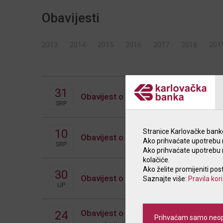
Obavijesti
2013
2014
2015
2016
2017
2018
201
31
Obavijest o izmjeni terminskog plana
SRP
10
Stranice Karlovačke banke 
Obavijest o izmjeni Odluke o kamat
Ako prihvaćate upotrebu n
SRP
Ako prihvaćate upotrebu ne
kolačiće.
Ako želite promijeniti pos
30
Obavijest o izmjeni Odluke o kamat
Saznajte više:
Pravila kor
LIP
Obavijest o izmjeni Odluke o naknada
24
Prihvaćam samo neop