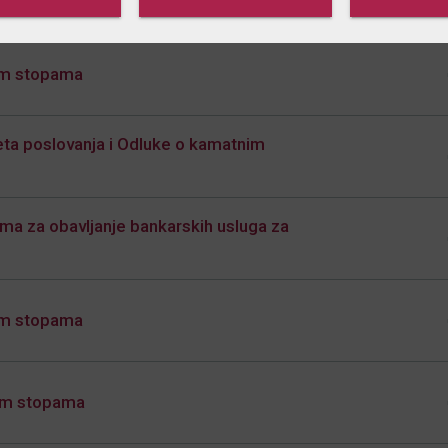
nim stopama
jeta poslovanja i Odluke o kamatnim
ma za obavljanje bankarskih usluga za
nim stopama
nim stopama