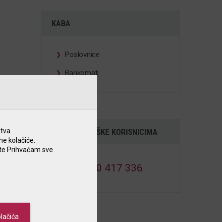
KABA
Poslovnice
Bankomati
tva.
ODJEL PODRŠKE KORISNICIMA
ne kolačiće.
nite Prihvaćam sve
0800 417 336
lačića