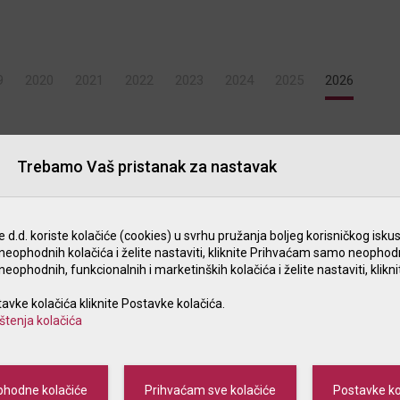
9
2020
2021
2022
2023
2024
2025
2026
Trebamo Vaš pristanak za nastavak
 izvršenja naloga za poslovne subjekte
d.d. koriste kolačiće (cookies) u svrhu pružanja boljeg korisničkog iskus
nim stopama
eophodnih kolačića i želite nastaviti, kliknite Prihvaćam samo neophod
ophodnih, funkcionalnih i marketinških kolačića i želite nastaviti, klik
tavke kolačića kliknite Postavke kolačića.
nim stopama
ištenja kolačića
ma i Općih uvjeta poslovanja po
hodne kolačiće
Prihvaćam sve kolačiće
Postavke ko