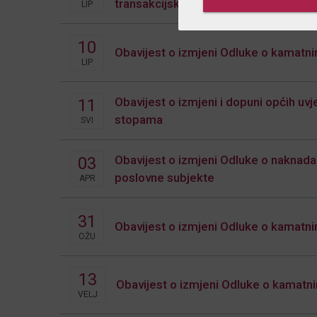
transakcijskim računima građana
LIP
10
Obavijest o izmjeni Odluke o kamat
LIP
Obavijest o izmjeni i dopuni općih uv
11
stopama
SVI
Obavijest o izmjeni Odluke o naknada
03
poslovne subjekte
APR
31
Obavijest o izmjeni Odluke o kamat
OŽU
13
Obavijest o izmjeni Odluke o kamat
VELJ