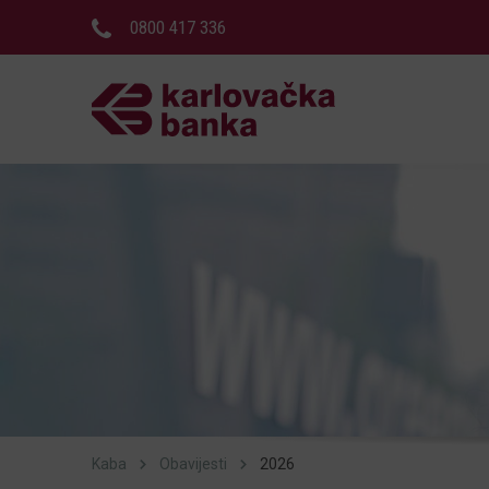
0800 417 336
Kaba
Obavijesti
2026