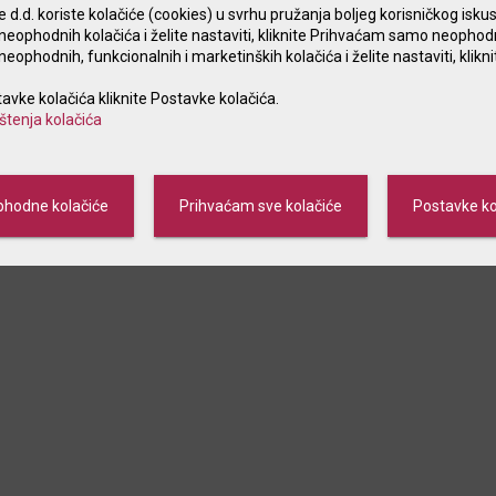
d.d. koriste kolačiće (cookies) u svrhu pružanja boljeg korisničkog iskus
eophodnih kolačića i želite nastaviti, kliknite Prihvaćam samo neophod
ophodnih, funkcionalnih i marketinških kolačića i želite nastaviti, klik
tavke kolačića kliknite Postavke kolačića.
2
ištenja kolačića
hodne kolačiće
Prihvaćam sve kolačiće
Postavke ko
ijest poslovnim subjektima