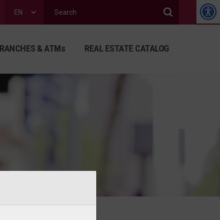
EN
RANCHES & ATMs
REAL ESTATE CATALOG