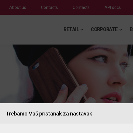
About us
Contacts
Contacts
API docs
RETAIL
CORPORATE
B
Trebamo Vaš pristanak za nastavak