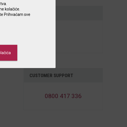
tva.
ne kolačiće.
KABA
nite Prihvaćam sve
Branches
ATM’s
lačića
CUSTOMER SUPPORT
0800 417 336