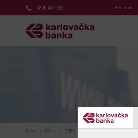
0800 417 336
About us
Kaba
News
2021