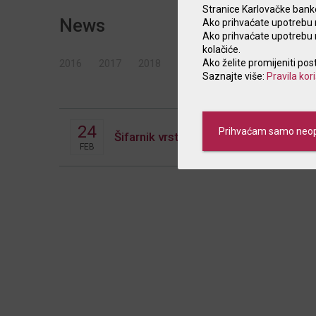
Stranice Karlovačke banke 
News
Ako prihvaćate upotrebu n
Ako prihvaćate upotrebu ne
kolačiće.
Ako želite promijeniti pos
2016
2017
2018
2019
2020
2021
202
Saznajte više:
Pravila kor
24
Prihvaćam samo neop
Šifarnik vrste osobnih primanja_obav
FEB